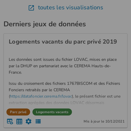
toutes les visualisations
Derniers jeux de données
Logements vacants du parc privé 2019
Les données sont issues du fichier LOVAC, mises en place
par la DHUP en partenariat avec le CEREMA Hauts-de-
France.
Issu du croisement des fichiers 1767BISCOM et des Fichiers
Fonciers retraités par le CEREMA
(
https://datafoncier.cerema.fr/lovac
), le présent fichier est une
extraction agrégées des données LOVAC désormais
disponibles en open data par commune et par EPCI.
Parc privé
Logements vacants
Ces données permettent de dénombrer le nombre de
Mis à jour le 10/12/2021
logements du parc privé vacants par commune et par