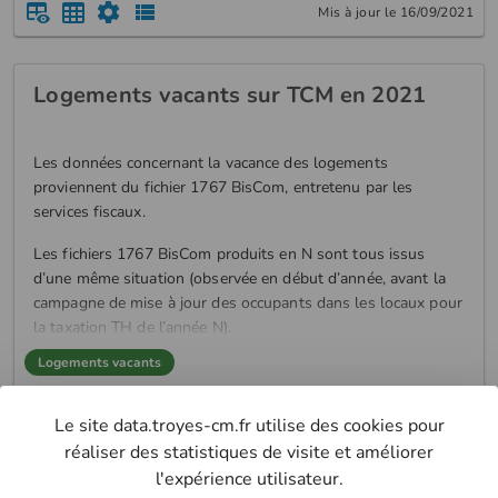
Mis à jour le 16/09/2021
sur l’ensemble de son aire d’attraction. Le zonage en aires
d’attraction des villes est é...
Logements vacants sur TCM en 2021
Les données concernant la vacance des logements
proviennent du fichier 1767 BisCom, entretenu par les
services fiscaux.
Les fichiers 1767 BisCom produits en N sont tous issus
d’une même situation (observée en début d’année, avant la
campagne de mise à jour des occupants dans les locaux pour
la taxation TH de l’année N).
Logements vacants
Mis à jour le 14/09/2021
Le site data.troyes-cm.fr utilise des cookies pour
réaliser des statistiques de visite et améliorer
toutes les données
l'expérience utilisateur.