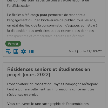
Les données sont issues de l'observatoire national de
l'artificialisation.
Le fichier a été conçu pour permettre de répondre à
l'engagement du Plan biodiversité de publier, tous les ans,
un état des lieux de la consommation d’espaces et mettre à
la disposition des territoires et des citoyens des données
transparentes et comparables à toutes les échelles
territoriales.
Foncier
Les données ont été créées à partir du traitement des fichiers
Mis à jour le 22/10/2021
fonciers.
L’artificialisation se définit communément comme la
Résidences seniors et étudiantes en
transformation d’un sol naturel, agricole ou forestier, par des
projet (mars 2022)
opérations d’aménagement pouvant entraîn...
L'observatoire de l'habitat de Troyes Champagne Métropole
tient à jour annuellement les informations concernant les
résidences en projet.
Vous trouverez ici une cartographie de l'ensemble des