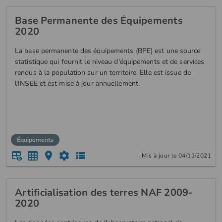
ancienneté de vacance. Elles permettent ainsi de distinguer la
vacance de courte durée, dite frictionnelle, de la vacance de
Base Permanente des Équipements
lon...
2020
La base permanente des équipements (BPE) est une source
statistique qui fournit le niveau d'équipements et de services
rendus à la population sur un territoire. Elle est issue de
l'INSEE et est mise à jour annuellement.
Équipements
Mis à jour le 04/11/2021
Artificialisation des terres NAF 2009-
2020