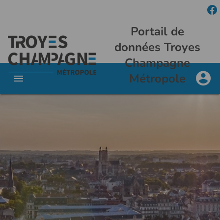
Portail de
données Troyes
Champagne
Métropole
Portail
de
données
Troyes
Champagne