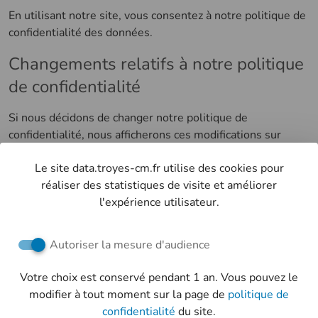
En utilisant notre site, vous consentez à notre politique de
confidentialité des données.
Changements relatifs à notre politique
de confidentialité
Si nous décidons de changer notre politique de
confidentialité, nous afficherons ces modifications sur
cette page, nous vous enverrons un e-mail vous informant
Le site data.troyes-cm.fr utilise des cookies pour
de tout changement, et nous mettrons à jour la date de
réaliser des statistiques de visite et améliorer
modification de la politique de confidentialité ci-dessus.
l'expérience utilisateur.
Autoriser la mesure d'audience
Retrouvez-nous sur les réseaux sociaux
Votre choix est conservé pendant 1 an. Vous pouvez le
Troyes Champagne Métropole
modifier à tout moment sur la page de
politique de
Ville de Troyes
confidentialité
du site.