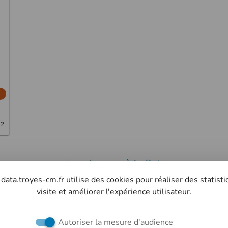
22
retourner à la liste
 data.troyes-cm.fr utilise des cookies pour réaliser des statist
visite et améliorer l'expérience utilisateur.
Retrouvez-nous sur les réseaux sociaux
Autoriser la mesure d'audience