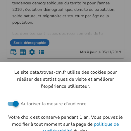
tendances démographiques du territoire pour l'année
2016 ; évolution démographique, densité de population,
solde naturel et migratoire et structure par âge de la
population.
Les données sont issues des recensements de la
population 2011 et 2016, plus particulièrement des
Socio-démographie
chiffres clés "Évolution et structure de la population en
Mis à jour le 05/11/2019
2011 et 2016".
Le site data.troyes-cm.fr utilise des cookies pour
retourner à la liste
réaliser des statistiques de visite et améliorer
l'expérience utilisateur.
Autoriser la mesure d'audience
Retrouvez-nous sur les réseaux sociaux
Votre choix est conservé pendant 1 an. Vous pouvez le
Troyes Champagne Métropole
modifier à tout moment sur la page de
politique de