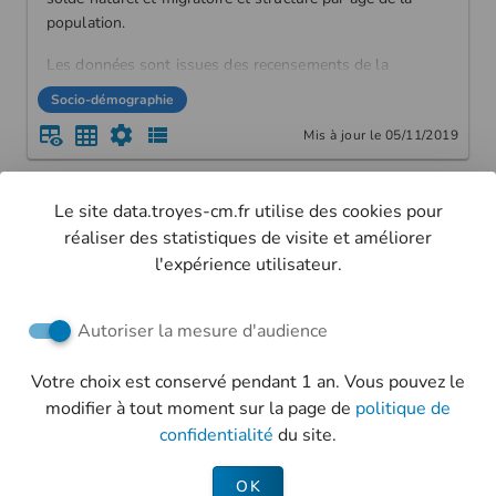
population.
Les données sont issues des recensements de la
population 2011 et 2016, plus particulièrement des
Socio-démographie
chiffres clés "Évolution et structure de la population en
Mis à jour le 05/11/2019
2011 et 2016".
Le site data.troyes-cm.fr utilise des cookies pour
retourner à la liste
réaliser des statistiques de visite et améliorer
l'expérience utilisateur.
Autoriser la mesure d'audience
Retrouvez-nous sur les réseaux sociaux
Votre choix est conservé pendant 1 an. Vous pouvez le
Troyes Champagne Métropole
modifier à tout moment sur la page de
politique de
Ville de Troyes
confidentialité
du site.
Politique de confidentialité
OK