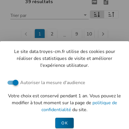
Le site data.troyes-cm.fr utilise des cookies pour
retourner à la liste
réaliser des statistiques de visite et améliorer
l'expérience utilisateur.
Autoriser la mesure d'audience
Retrouvez-nous sur les réseaux sociaux
Votre choix est conservé pendant 1 an. Vous pouvez le
Troyes Champagne Métropole
modifier à tout moment sur la page de
politique de
Ville de Troyes
confidentialité
du site.
Politique de confidentialité
OK