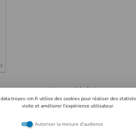
21
retourner à la liste
 data.troyes-cm.fr utilise des cookies pour réaliser des statist
visite et améliorer l'expérience utilisateur.
Retrouvez-nous sur les réseaux sociaux
Autoriser la mesure d'audience