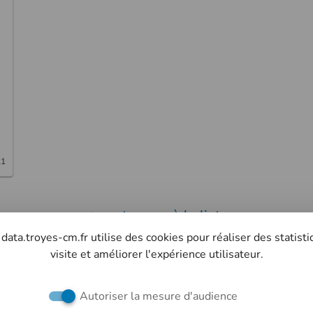
21
retourner à la liste
 data.troyes-cm.fr utilise des cookies pour réaliser des statist
visite et améliorer l'expérience utilisateur.
Retrouvez-nous sur les réseaux sociaux
Autoriser la mesure d'audience