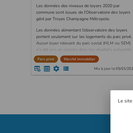
Les données des niveaux de loyers 2020 par
commune sont issues de l'Observatoire des loyers
géré par Troyes Champagne Métropole.
Les données alimentant l’observatoire des loyers
portent seulement sur les logements du parc privé.
Aucun loyer relevant du parc social (HLM ou SEM)
n’a été pris en compte dans les résultats présentés
dans cette étude.
Parc privé
Marché immobilier
La base de données de l’observatoire a été
Mis à jour le 05/01/20
constituée à partir d’une veille quotidienne des
annonces immobilières. Les résultats présentés ne
concernent que les loyers à la relocation. Ne sont
pas pris en compte les loyers des locataires
stables.
Le site
Plusieurs critères sont nécessaires pour qu’une
annonce puisse intégrer la base de données : une
adresse précise pour pouvoir établir des zonages
statistiques à façon, un loyer hors charge pour